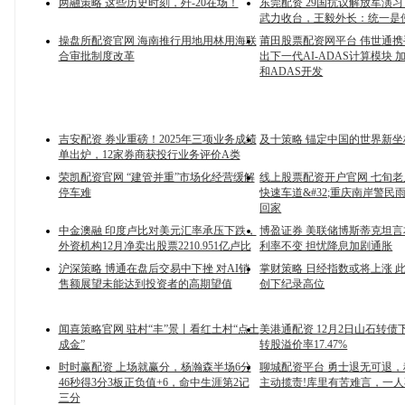
两融策略 这些历史时刻，歼-20在场！
东莞配资 29国抗议解放军演
武力收台，王毅外长：统一是
操盘所配资官网 海南推行用地用林用海联
莆田股票配资网平台 伟世通
合审批制度改革
出下一代AI-ADAS计算模块
和ADAS开发
吉安配资 券业重磅！2025年三项业务成绩
及十策略 锚定中国的世界新坐
单出炉，12家券商获投行业务评价A类
荣凯配资官网 “建管并重”市场化经营缓解
线上股票配资开户官网 七旬
停车难
快速车道&#32;重庆南岸警民
回家
中金澳融 印度卢比对美元汇率承压下跌，
博盈证券 美联储博斯蒂克坦
外资机构12月净卖出股票2210.951亿卢比
利率不变 担忧降息加剧通胀
沪深策略 博通在盘后交易中下挫 对AI销
掌财策略 日经指数或将上涨 
售额展望未能达到投资者的高期望值
创下纪录高位
闻喜策略官网 驻村“丰”景丨看红土村“点土
美港通配资 12月2日山石转债下
成金”
转股溢价率17.47%
时时赢配资 上场就赢分，杨瀚森半场6分
聊城配资平台 勇士退无可退
46秒得3分3板正负值+6，命中生涯第2记
主动揽责!库里有苦难言，一
三分