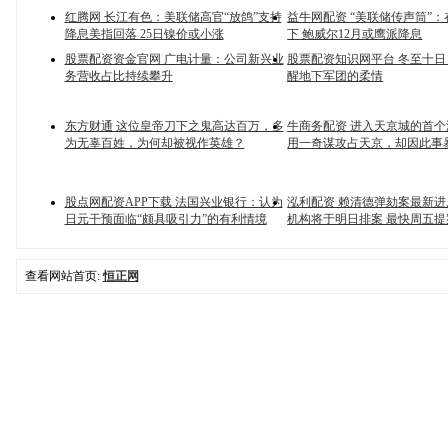
红腾网 长江有色：美联储高官“放鸽”支持
益牛网配资 “美联储传声筒”
降息美指回落 25日镍价或小涨
下 鲍威尔12月或鹰派降息
股票配资资金官网 广电计量：公司新兴业
股票配资知识网平台 冬至十
务营收占比持续攀升
醒地下军团的柔情
东方财通 这位皇帝刀下之鬼高达百万，多
牛商务配资 进入天京城的首
为无辜百姓，为何却被视作英雄？
用一奇谋攻占天京，却因此事
股点网配资APP下载 法国兴业银行：认为
泓利配资 赖清德弹劾案最新
日元干预面临“颇具吸引力”的有利情境
机构将于明日排案 最快周五提
查看网站首页:
恒正网