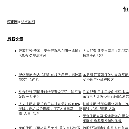
恒
恒正网
»
站点地图
最新文章
旺源配资 美国土安全部称已在明州逮捕
人人配资 新春走基层：澎湃
4000多名非法移民
报道全面启动
易倍策略 年内13只科创板股发行，累计募
东启网 江苏靖江签约星凝互动
资270.13亿元
AI漫剧产业标杆园区
斗金配资 西班牙对特朗普说“不”，能否激
胜盈配资 日本再次向海洋排
发欧洲共振？
东京电力计划今年排放8次核
人人牛配资 灵芝孢子油排名最好的TOP6
忆融速配 沈阳学烘焙西点，
品牌，配方成分揭秘，“它”才是黑马！_胶
错过_机构_管理_人群
囊_含量_品质
天创优配官网 爱泼斯坦在厨
频曝光 档案引发舆论风暴
领航优配 《勇者斗恶龙7》重制版新增原
炒股配资哪家好官网 特朗普