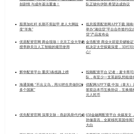
创剧情 与成年基法重逢！
队正驶向伊朗 希望达成协议
股票加杠杆 长期不剪趾甲 老人大脚趾
低息股票配资网APP下载 湖
变“羊角”
举办“湘信贷”平台合作签约仪
贷”产品发布会
优居配资官网 两会现场｜北京工业大学教
金浩配资 商业火箭迎关键验
授李静关注人工智能的规范使用
机决定太空探索深度，3D打
心!
辉华配资平台 重庆3条线路上榜
投顾配资平台 记者：麦卡蒂
队，有至少一支英超队想租借
海通策略 “不出义乌，用AI把生意做到20
优配网APP下载 中加（拿大
多个国家”
签双边本币互换协议，互换规模
元人民币
优先配资官网 深厚文脉：燕赵风骨代代传
658金融网配资平台 央媒发文
孙俪喜讯，全家移民英国传闻
大白