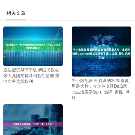
相关文章
通达配资APP下载 伊国民议会
最大党团支持马利基任总理 重
牛小散配资 杜嘉班纳2025春夏
申自主选择权利
男装大片：金道英演绎D&G意
式生活美学魅力_品牌_男性_风
格