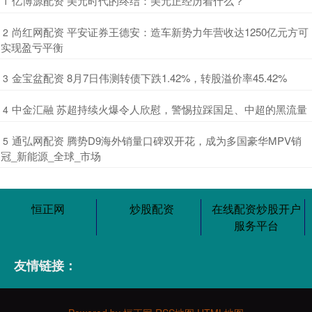
​亿博源配资 美元时代的终结：美元正经历着什么？
1
​尚红网配资 平安证券王德安：造车新势力年营收达1250亿元方可
2
实现盈亏平衡
​金宝盆配资 8月7日伟测转债下跌1.42%，转股溢价率45.42%
3
​中金汇融 苏超持续火爆令人欣慰，警惕拉踩国足、中超的黑流量
4
​通弘网配资 腾势D9海外销量口碑双开花，成为多国豪华MPV销
5
冠_新能源_全球_市场
恒正网
炒股配资
在线配资炒股开户
服务平台
友情链接：