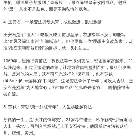
争执，唾沫星子都溅到了皇帝脸上，最终逼得皇帝收回成命。包拯
的“黑”，从来不是肤色，而是不徇私情的底色。
4. 王安石：一场变法搅动大宋，成也激进，败也激进
王安石是个“怪人”：吃饭只吃面前那盘菜，衣服常年不换，却能写
出“春风又绿江南岸”的细腻诗句。但他更像一位“理想主义改革家”，认
准“改变宋朝积贫积弱”的目标，就一头扎进去。
1069年，他推行青苗法、募役法等一系列变法，想让国家富起来、军
队强起来。但过于激进的政策，让地方官借机盘剥百姓，最终引发民
怨。反对他的人里，既有司马光这样的“保守派”，也有苏轼
d4.6n.krj6.cn这样的“中间派”。这场变法争议了千年，可没人否认，王
安石是抱着“为天地立心，为生民立命”的赤诚去做的——哪怕撞得头
破血流。
5. 苏轼：宋朝“第一斜杠青年”，人生越贬越豁达
苏轼的一生，是“天才的倒霉史”。21岁考中进士，欧阳修夸他“当避此
人出一头地”，可刚入官场就赶上王安石变法，他因反对变法被贬杭
州、密州、黄州。