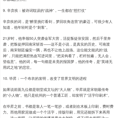
9. 辛弃疾：被诗词耽误的“战神”，一生都在“想打仗”
辛弃疾的词，是“醉里挑灯看剑，梦回吹角连营”的豪迈，可很少有人
知道，他年轻时是个“刺客”。
21岁时，他率领50人突袭金军大营，活捉叛徒张安国，然后千里奔
袭，把叛徒押回南宋斩首——这不是小说，是真实的历史。可南渡
后，南宋朝廷偏安一隅，再也不让他上战场。这位能文能武的“战
神”，只能把满腔热血写进词里，“把吴钩看了，栏杆拍遍，无人会，
登临意”。他的词，每一句都是未竟的报国梦，他的传奇，是“英雄无
用武之地”的悲壮。
10. 毕昇：一个布衣的发明，改变了世界文明的进程
如果说前面九位都是朝堂或文坛的“大人物”，毕昇就是宋朝最传奇
的“小人物”。他只是杭州的一个普通工匠，却发明了“活字印刷术”。
在毕昇之前，书都是靠人一笔一笔抄，或者刻在木板上印刷，费时费
力。而他用胶泥做成一个个活字，排版印刷，用完还能拆下来再用
——这一发明，让书籍的传播速度大大加快，成了“四大发明”之一，