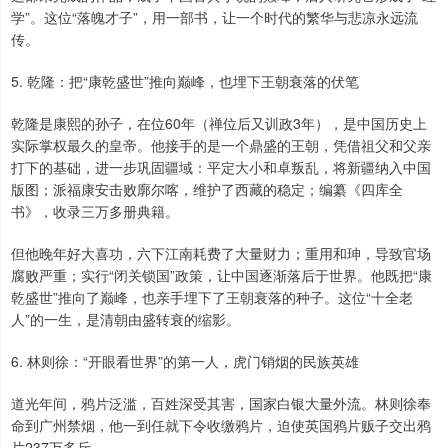
学”。这位“落魄才子”，用一部书，让一个时代的繁华与悲凉永远流
传。
5. 乾隆：把“康乾盛世”推向巅峰，也埋下王朝衰落的伏笔
乾隆是康熙的孙子，在位60年（禅位后又训政3年），是中国历史上
实际掌权最久的皇帝。他接手的是一个鼎盛的王朝，凭借祖父和父亲
打下的基础，进一步巩固疆域：平定大小和卓叛乱，将新疆纳入中国
版图；派福康安击败廓尔喀，维护了西藏的稳定；编纂《四库全
书》，收录三万多册典籍。
但他晚年好大喜功，六下江南耗费了大量财力；重用和珅，导致官场
腐败严重；实行“闭关锁国”政策，让中国逐渐落后于世界。他既把“康
乾盛世”推向了巅峰，也亲手埋下了王朝衰落的种子。这位“十全老
人”的一生，是清朝由盛转衰的缩影。
6. 林则徐：“开眼看世界”的第一人，虎门销烟的民族英雄
道光年间，鸦片泛滥，百姓深受其害，国家白银大量外流。林则徐奉
命到广州禁烟，他一到任就下令收缴鸦片，迫使英国鸦片贩子交出鸦
片237万多斤。