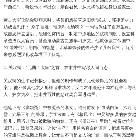
汗西征时，听说他才华出众，亲自召见，从此将他留在身边当谋士。
蒙古大军攻陷金朝燕京时，将领们想按草原旧例“屠城”，耶律楚材力
劝成吉思汗：“杀了百姓，谁来种地纳税？”一句话保住了百万生灵。
成吉思汗去世后，他辅佐窝阔台，制定中原地区的赋税制度，设立科
举选拔汉人官员，甚至推动蒙古贵族学习汉文。他就像蒙古帝国中
的“缓冲带”，用自己的智慧，让草原铁骑的锋芒少了几分戾气，为后
来忽必烈汉化改革埋下了伏笔。
4. 关汉卿：“元曲四大家”之首，在市井中写尽人间百态
关汉卿的生平记载极少，但他的剧作却成了元朝最鲜活的“社会档
案”。他不像其他文人那样追求功名，反而常年混迹于勾栏瓦舍，与艺
人、妓女为友，把市井百姓的悲欢离合写进戏里。
他笔下有《窦娥冤》中被冤杀的孝女，临刑前发下“血溅白练、六月飞
雪、亢旱三年”的誓愿，字字泣血；有《救风尘》中足智多谋的妓女赵
盼儿，用巧计救出被欺骗的姐妹；还有《望江亭》里敢与权贵对抗的
谭记儿，泼辣又果敢。这位“曲圣”，用通俗直白的语言，把底层百姓
的苦难与反抗搬上舞台，让元曲不再是文人的消遣，而成了照亮黑暗