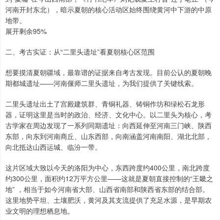
河南开封东北），暗示夏朝的核心活动区始终围绕黄河中下游的中原
地带。
展开剩余95%
二、考古实证：从“二里头遗址”看夏朝核心区范围
想要摸清夏朝疆域，最靠谱的证据来自考古发现。目前公认的夏朝晚
期都城遗址——河南偃师二里头遗址，为我们提供了关键线索。
二里头遗址出土了宫殿建筑群、青铜礼器、铸铜作坊和绿松石龙形
器，证明这里是当时的政治、经济、文化中心。以二里头为核心，考
古学家在周边发现了一系列同期遗址：向西延伸至河南三门峡、陕西
东部，向东到河南商丘、山东西部，向南涵盖河南南阳、湖北北部，
向北抵达山西运城、临汾一带。
这片区域大致以今天的洛阳为中心，东西跨度约400公里，南北跨度
约300公里，面积约12万平方公里——这就是夏朝直接控制的“王畿之
地” ，相当于如今河南省大部、山西省南部和陕西省东部的结合部。
这里地势平坦、土壤肥沃，黄河及其支流提供了充足水源，是早期农
业文明的理想栖息地。