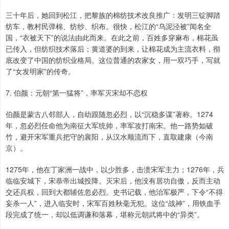
三十年后，她回到松江，把黎族的棉纺技术改良推广：发明三锭脚踏
纺车，教村民弹棉、纺纱、织布。很快，松江的“乌泥泾被”闻名全
国，“衣被天下”的说法由此而来。在此之前，百姓多穿麻布，棉花虽
已传入，但纺织技术落后；黄道婆的到来，让棉花成为主流衣料，彻
底改变了中国的纺织业格局。这位普通的农家女，用一双巧手，写就
了“女发明家”的传奇。
7. 伯颜：元朝“第一猛将”，率军灭宋却不恋权
伯颜是蒙古八邻部人，自幼跟随忽必烈，以“沉稳多谋”著称。1274
年，忽必烈任命他为南征大军统帅，率军攻打南宋。他一路势如破
竹，避开宋军重兵把守的襄阳，从汉水顺流而下，直取建康（今南
京）。
1275年，他在丁家洲一战中，以少胜多，击溃宋军主力；1276年，兵
临临安城下，宋恭帝出城投降。灭宋后，他没有居功自傲，反而主动
交还兵权，回到大都辅佐忽必烈。史书记载，他治军极严，下令“不得
妄杀一人”，进入临安时，宋军百姓秋毫无犯。这位“战神”，用铁血手
段完成了统一，却以低调谦和落幕，堪称元朝武将中的“异类”。