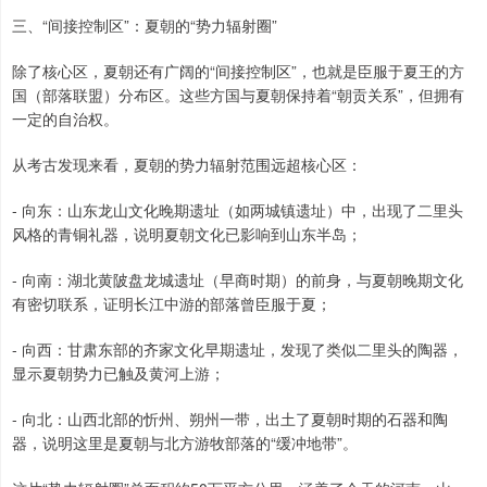
三、“间接控制区”：夏朝的“势力辐射圈”
除了核心区，夏朝还有广阔的“间接控制区”，也就是臣服于夏王的方
国（部落联盟）分布区。这些方国与夏朝保持着“朝贡关系”，但拥有
一定的自治权。
从考古发现来看，夏朝的势力辐射范围远超核心区：
- 向东：山东龙山文化晚期遗址（如两城镇遗址）中，出现了二里头
风格的青铜礼器，说明夏朝文化已影响到山东半岛；
- 向南：湖北黄陂盘龙城遗址（早商时期）的前身，与夏朝晚期文化
有密切联系，证明长江中游的部落曾臣服于夏；
- 向西：甘肃东部的齐家文化早期遗址，发现了类似二里头的陶器，
显示夏朝势力已触及黄河上游；
- 向北：山西北部的忻州、朔州一带，出土了夏朝时期的石器和陶
器，说明这里是夏朝与北方游牧部落的“缓冲地带”。