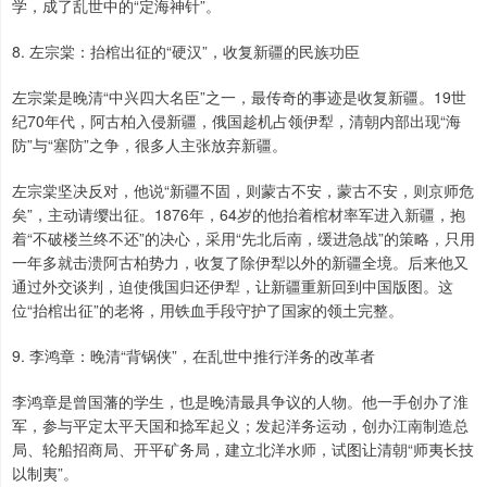
学，成了乱世中的“定海神针”。
8. 左宗棠：抬棺出征的“硬汉”，收复新疆的民族功臣
左宗棠是晚清“中兴四大名臣”之一，最传奇的事迹是收复新疆。19世
纪70年代，阿古柏入侵新疆，俄国趁机占领伊犁，清朝内部出现“海
防”与“塞防”之争，很多人主张放弃新疆。
左宗棠坚决反对，他说“新疆不固，则蒙古不安，蒙古不安，则京师危
矣”，主动请缨出征。1876年，64岁的他抬着棺材率军进入新疆，抱
着“不破楼兰终不还”的决心，采用“先北后南，缓进急战”的策略，只用
一年多就击溃阿古柏势力，收复了除伊犁以外的新疆全境。后来他又
通过外交谈判，迫使俄国归还伊犁，让新疆重新回到中国版图。这
位“抬棺出征”的老将，用铁血手段守护了国家的领土完整。
9. 李鸿章：晚清“背锅侠”，在乱世中推行洋务的改革者
李鸿章是曾国藩的学生，也是晚清最具争议的人物。他一手创办了淮
军，参与平定太平天国和捻军起义；发起洋务运动，创办江南制造总
局、轮船招商局、开平矿务局，建立北洋水师，试图让清朝“师夷长技
以制夷”。