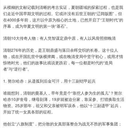
从模糊的文献记载到清晰的考古实证，夏朝疆域的探索过程，也是我
们走近中国早期文明的过程。它或许没有后世王朝的“辽阔版图”，但
在4000多年前，这片以中原为核心的土地，已然开启了“王朝时代”的
序幕，成为华夏文明的第一块“基石”。
清朝10大传奇人物：有人凭智谋定鼎中原，有人以风骨照彻晚清
清朝276年的历史，是王朝鼎盛与落日余晖交织的长卷。这十位人
物，或在开国乱世中纵横捭阖，或在晚清变局中坚守初心，或用才情
惊艳时光，他们的故事比戏说更跌宕，每一位都是时代的“造局
者”与“逆行者”。
1. 努尔哈赤：从遗孤到后金可汗，用十三副铠甲起兵
谁能想到，清朝的奠基人，早年竟是个“靠挖人参为生的孤儿”？努尔
哈赤10岁丧母，继母刻薄，19岁就被迫分家，靠采参、打猎换取生活
物资。25岁那年，祖父和父亲被明军误杀，他以“十三副遗甲”起兵，
开始了统一女真各部的征程。
他创立“八旗制度”，把分散的女真部落整合为战无不胜的军事集团；