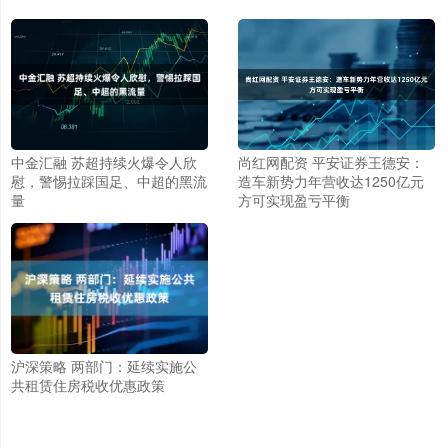
中金汇融 苏超持续火爆令人欣
尚红网配资 平安证券王德安：
慰，警惕拉踩国足、中超的黑流
造车新势力年营收达1250亿元
量
方可实现盈亏平衡
沪深策略 两部门：延续实施公
共租赁住房税收优惠政策