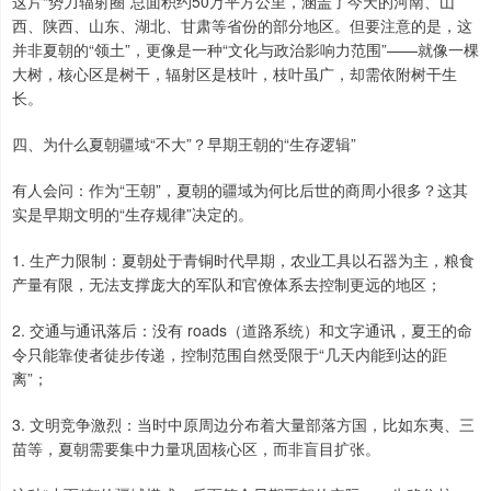
这片“势力辐射圈”总面积约50万平方公里，涵盖了今天的河南、山
西、陕西、山东、湖北、甘肃等省份的部分地区。但要注意的是，这
并非夏朝的“领土”，更像是一种“文化与政治影响力范围”——就像一棵
大树，核心区是树干，辐射区是枝叶，枝叶虽广，却需依附树干生
长。
四、为什么夏朝疆域“不大”？早期王朝的“生存逻辑”
有人会问：作为“王朝”，夏朝的疆域为何比后世的商周小很多？这其
实是早期文明的“生存规律”决定的。
1. 生产力限制：夏朝处于青铜时代早期，农业工具以石器为主，粮食
产量有限，无法支撑庞大的军队和官僚体系去控制更远的地区；
2. 交通与通讯落后：没有 roads（道路系统）和文字通讯，夏王的命
令只能靠使者徒步传递，控制范围自然受限于“几天内能到达的距
离”；
3. 文明竞争激烈：当时中原周边分布着大量部落方国，比如东夷、三
苗等，夏朝需要集中力量巩固核心区，而非盲目扩张。