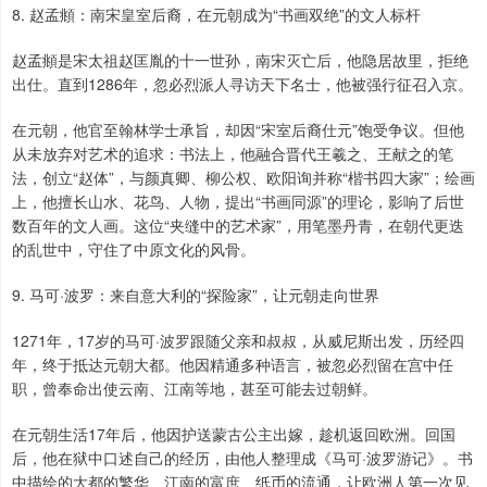
8. 赵孟頫：南宋皇室后裔，在元朝成为“书画双绝”的文人标杆
赵孟頫是宋太祖赵匡胤的十一世孙，南宋灭亡后，他隐居故里，拒绝
出仕。直到1286年，忽必烈派人寻访天下名士，他被强行征召入京。
在元朝，他官至翰林学士承旨，却因“宋室后裔仕元”饱受争议。但他
从未放弃对艺术的追求：书法上，他融合晋代王羲之、王献之的笔
法，创立“赵体”，与颜真卿、柳公权、欧阳询并称“楷书四大家”；绘画
上，他擅长山水、花鸟、人物，提出“书画同源”的理论，影响了后世
数百年的文人画。这位“夹缝中的艺术家”，用笔墨丹青，在朝代更迭
的乱世中，守住了中原文化的风骨。
9. 马可·波罗：来自意大利的“探险家”，让元朝走向世界
1271年，17岁的马可·波罗跟随父亲和叔叔，从威尼斯出发，历经四
年，终于抵达元朝大都。他因精通多种语言，被忽必烈留在宫中任
职，曾奉命出使云南、江南等地，甚至可能去过朝鲜。
在元朝生活17年后，他因护送蒙古公主出嫁，趁机返回欧洲。回国
后，他在狱中口述自己的经历，由他人整理成《马可·波罗游记》。书
中描绘的大都的繁华、江南的富庶、纸币的流通，让欧洲人第一次见