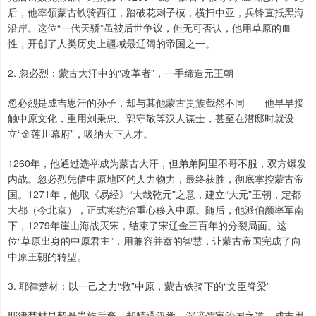
后，他率领蒙古铁骑西征，踏破花剌子模，横扫中亚，兵锋直抵黑海
沿岸。这位“一代天骄”虽被后世争议，但无可否认，他用草原的血
性，开创了人类历史上疆域最辽阔的帝国之一。
2. 忽必烈：蒙古大汗中的“改革者”，一手缔造元王朝
忽必烈是成吉思汗的孙子，却与其他蒙古贵族截然不同——他早早接
触中原文化，重用刘秉忠、郭守敬等汉人谋士，甚至在潜邸时就设
立“金莲川幕府”，吸纳天下人才。
1260年，他通过选举成为蒙古大汗，但弟弟阿里不哥不服，双方爆发
内战。忽必烈凭借中原地区的人力物力，最终获胜，彻底掌控蒙古帝
国。1271年，他取《易经》“大哉乾元”之意，建立“大元”王朝，定都
大都（今北京），正式将统治重心移入中原。随后，他派伯颜率军南
下，1279年崖山海战灭宋，结束了宋辽金三百年的分裂局面。这
位“草原出身的中原君主”，用兼容并蓄的智慧，让蒙古帝国完成了向
中原王朝的转型。
3. 耶律楚材：以一己之力“救”中原，蒙古铁骑下的“文臣脊梁”
耶律楚材是契丹贵族后裔，却精通汉学，深谙儒家治国之道。成吉思