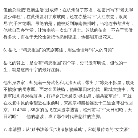
但他总能把“贬谪生活”过成诗：在杭州修了苏堤，在密州写下“老夫聊
发少年狂”，在黄州发明了东坡肉，还在赤壁写下“大江东去，浪淘
尽”的千古绝唱。最绝的是，他被贬到海南儋州时，当地连书都没有，
他就自己办学堂，让海南第一次出了进士。苏轼的传奇，不在于官做
得多大，而在于无论命运把他扔到哪里，他都能开出花来。
6. 岳飞：“精忠报国”的悲剧英雄，用生命诠释“军人的脊梁”
岳飞的背上，是否有“精忠报国”四个字，史书没有明说，但他的一
生，就是这四个字的最好注解。
他出身农家，却凭着一身武艺和兵法天赋，带出了“冻死不拆屋，饿死
不掳掠”的岳家军。面对金国铁骑，他率军四次北伐，郾城大捷中，岳
家军以步兵对抗骑兵，打得金兀术感叹“撼山易，撼岳家军难”。可就
在收复中原的希望近在眼前时，宋高宗和秦桧连发十二道金牌召他回
京。1142年，39岁的岳飞在风波亭遇害，临刑前写下“天日昭昭，天
日昭昭”——他的忠诚，成了那个时代最悲壮的注脚。
7. 李清照：从“赌书泼茶”到“凄凄惨惨戚戚”，宋朝最传奇的“女文豪”