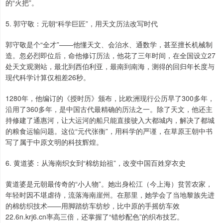
的“火把”。
5. 郭守敬：元朝“科学巨匠”，用天文历法改写时代
郭守敬是个“全才”——他懂天文、会治水、通数学，甚至擅长机械制
造。忽必烈即位后，命他修订历法，他花了三年时间，在全国设立27
处天文观测站，最北到西伯利亚，最南到南海，测得的回归年长度与
现代科学计算仅相差26秒。
1280年，他编订的《授时历》颁布，比欧洲现行公历早了300多年，
沿用了360多年，是中国古代最精确的历法之一。除了天文，他还主
持修建了通惠河，让大运河的船只能直接驶入大都城内，解决了都城
的粮食运输问题。这位“元代张衡”，用科学的严谨，在草原王朝中书
写了属于中原文明的科技辉煌。
6. 黄道婆：从海南织女到“棉纺始祖”，改变中国百姓穿衣史
黄道婆是元朝最传奇的“小人物”。她出身松江（今上海）贫苦农家，
年轻时因不堪虐待，流落海南崖州。在那里，她学会了当地黎族先进
的棉纺织技术——用脚踏纺车纺纱，比中原的手摇纺车效
22.6n.krj6.cn率高三倍，还掌握了“错纱配色”的织布技艺。