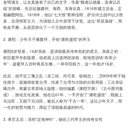
发明满文，让女真族有了自己的文字；凭着“顺者以德服，逆者以兵
临”的策略，先后征服建州、海西、东海女真，1616年建立后金，定
都赫图阿拉。1618年，他以“七大恨”誓师伐明，萨尔浒之战中以少胜
多，击溃明军主力，为清朝入主中原埋下伏笔。这位“草原枭雄”，用
铁血手腕，从底层拼出了一个王朝的雏形。
2. 康熙：少年天子擒鳌拜，开创“康乾盛世”的帝王
康熙8岁登基，14岁亲政，是清朝最具传奇色彩的君主。亲政之初，
权臣鳌拜专权跋扈，他表面上沉迷摔跤游戏，暗地里训练“布库少
年”，趁鳌拜入宫时将其生擒，一举夺回权力，这一年他才16岁。
此后，他平定三藩之乱（吴三桂、尚可喜、耿精忠），历时8年终于稳
住南方；派施琅收复台湾，结束了台湾与大陆的分裂局面；三次亲征
噶尔丹，将蒙古草原纳入版图；组织编纂《康熙字典》《古今图书集
成》，推动文化发展。他在位61年，一手开创了“康乾盛世”，既能上
马治军，又能下马治民，被后人称为“千古一帝”。这位少年天子，用
一生的智慧与魄力，撑起了清朝最鼎盛的时代。
3. 孝庄太后：清初“定海神针”，辅佐三代帝王的传奇女性