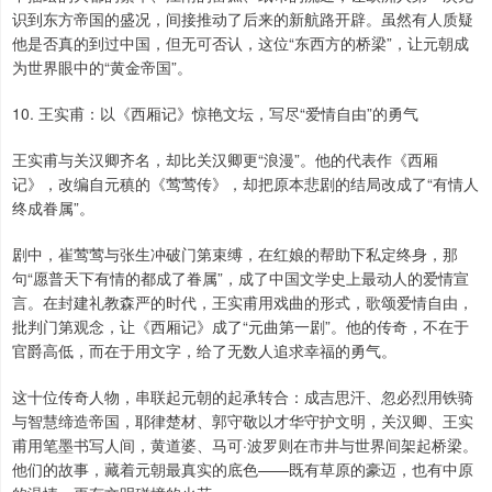
识到东方帝国的盛况，间接推动了后来的新航路开辟。虽然有人质疑
他是否真的到过中国，但无可否认，这位“东西方的桥梁”，让元朝成
为世界眼中的“黄金帝国”。
10. 王实甫：以《西厢记》惊艳文坛，写尽“爱情自由”的勇气
王实甫与关汉卿齐名，却比关汉卿更“浪漫”。他的代表作《西厢
记》，改编自元稹的《莺莺传》，却把原本悲剧的结局改成了“有情人
终成眷属”。
剧中，崔莺莺与张生冲破门第束缚，在红娘的帮助下私定终身，那
句“愿普天下有情的都成了眷属”，成了中国文学史上最动人的爱情宣
言。在封建礼教森严的时代，王实甫用戏曲的形式，歌颂爱情自由，
批判门第观念，让《西厢记》成了“元曲第一剧”。他的传奇，不在于
官爵高低，而在于用文字，给了无数人追求幸福的勇气。
这十位传奇人物，串联起元朝的起承转合：成吉思汗、忽必烈用铁骑
与智慧缔造帝国，耶律楚材、郭守敬以才华守护文明，关汉卿、王实
甫用笔墨书写人间，黄道婆、马可·波罗则在市井与世界间架起桥梁。
他们的故事，藏着元朝最真实的底色——既有草原的豪迈，也有中原