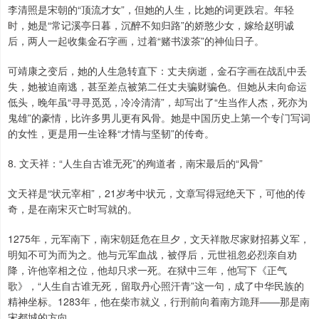
李清照是宋朝的“顶流才女”，但她的人生，比她的词更跌宕。年轻
时，她是“常记溪亭日暮，沉醉不知归路”的娇憨少女，嫁给赵明诚
后，两人一起收集金石字画，过着“赌书泼茶”的神仙日子。
可靖康之变后，她的人生急转直下：丈夫病逝，金石字画在战乱中丢
失，她被迫南逃，甚至差点被第二任丈夫骗财骗色。但她从未向命运
低头，晚年虽“寻寻觅觅，冷冷清清”，却写出了“生当作人杰，死亦为
鬼雄”的豪情，比许多男儿更有风骨。她是中国历史上第一个专门写词
的女性，更是用一生诠释“才情与坚韧”的传奇。
8. 文天祥：“人生自古谁无死”的殉道者，南宋最后的“风骨”
文天祥是“状元宰相”，21岁考中状元，文章写得冠绝天下，可他的传
奇，是在南宋灭亡时写就的。
1275年，元军南下，南宋朝廷危在旦夕，文天祥散尽家财招募义军，
明知不可为而为之。他与元军血战，被俘后，元世祖忽必烈亲自劝
降，许他宰相之位，他却只求一死。在狱中三年，他写下《正气
歌》，“人生自古谁无死，留取丹心照汗青”这一句，成了中华民族的
精神坐标。1283年，他在柴市就义，行刑前向着南方跪拜——那是南
宋都城的方向。