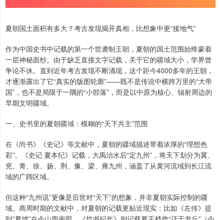
夏朝国土面积有多大？考古发现揭开真相，比想象中更“接地气”
作为中国史书中记载的第一个世袭制王朝，夏朝的国土范围始终蒙着
一层神秘面纱。由于缺乏直接文字记载，关于它的疆域大小，学界曾
争论不休。直到近年考古发现不断涌现，这个距今4000多年的王朝，
才逐渐露出了它“真实的版图轮廓”——既不是传说中横跨万里的“大帝
国”，也不是局限于一隅的“小部落”，而是以中原为核心、辐射周边的
早期文明疆域。
一、史书里的夏朝疆域：模糊的“天下共主”范围
在《尚书》《史记》等文献中，夏朝的疆域描述带着浓厚的“理想色
彩”。《史记·夏本纪》记载，大禹治水后“定九州”，将天下划分为冀、
兖、青、徐、扬、荆、豫、梁、雍九州，涵盖了从黄河流域到长江流
域的广阔区域。
但这种“九州说”更像是后世对“天下”的想象，并非夏朝实际控制的疆
域。商周时期的文献中，对夏朝的记载更贴近现实：比如《左传》提
到“夏墟”在今山西南部，《竹书纪年》则记载夏王杼曾“迁于老丘”（今