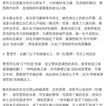
孝庄太后是蒙古科尔沁部女子，13岁嫁给皇太极，先后辅佐顺治、康
熙两代幼帝，是清朝初年最重要的政治人物。
皇太极去世后，多尔衮与豪格争夺皇位，她凭借过人的政治手腕，促
成多尔衮拥立自己的儿子福临（顺治帝）登基，避免了八旗分裂。顺
治帝去世后，她又全力辅佐8岁的康熙，教他治国之道，还推荐索尼、
苏克萨哈等大臣制衡鳌拜，为康熙亲政铺平道路。她一生不恋权位，
始终站在幕后，却在关键时刻稳定了朝局，被康熙称为“宫中尧舜”。
这位“女政治家”，用温柔的肩膀，扛起了清朝初年的风雨飘摇。
4. 曹雪芹：从豪门公子到落魄文人，用《红楼梦》写尽人间悲欢
曹雪芹出身“江宁织造”世家，祖父曹寅是康熙的亲信，家里曾是江南
最显赫的豪门，“钟鸣鼎食之家，诗书簪缨之族”说的就是曹家。可雍
正年间，曹家因亏空被抄家，他从锦衣玉食的公子哥，沦为“举家食粥
酒常赊”的落魄文人。
晚年的他住在北京西山的破屋里，忍饥受寒，却耗尽心血创作《红楼
梦》。他写贾府的兴衰，写宝黛的爱情，写底层丫鬟的悲欢，把自己
的人生经历揉进书中，“满纸荒唐言，一把辛酸泪”道尽了他的心境。
这部未完成的作品，成了中国古典小说的巅峰，后人研究它形成了“红