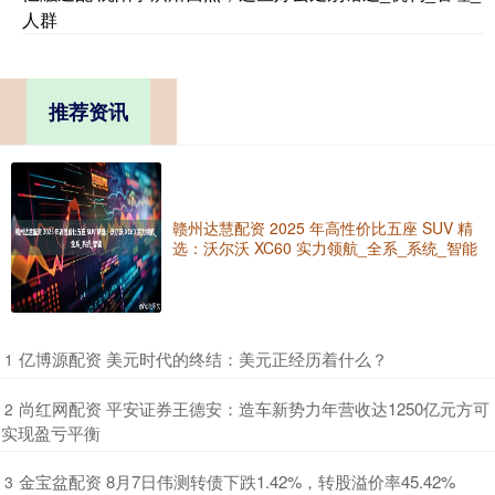
人群
推荐资讯
赣州达慧配资 2025 年高性价比五座 SUV 精
选：沃尔沃 XC60 实力领航_全系_系统_智能
​亿博源配资 美元时代的终结：美元正经历着什么？
1
​尚红网配资 平安证券王德安：造车新势力年营收达1250亿元方可
2
实现盈亏平衡
​金宝盆配资 8月7日伟测转债下跌1.42%，转股溢价率45.42%
3