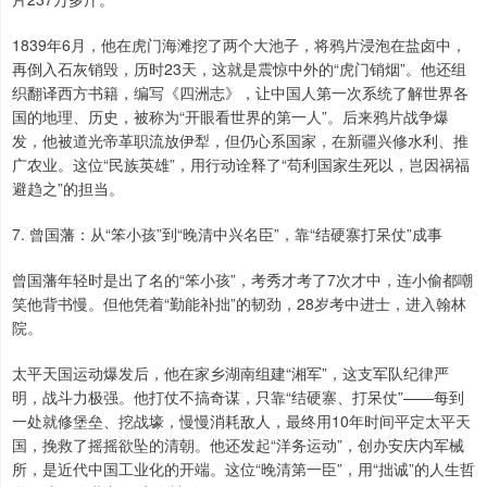
1839年6月，他在虎门海滩挖了两个大池子，将鸦片浸泡在盐卤中，
再倒入石灰销毁，历时23天，这就是震惊中外的“虎门销烟”。他还组
织翻译西方书籍，编写《四洲志》，让中国人第一次系统了解世界各
国的地理、历史，被称为“开眼看世界的第一人”。后来鸦片战争爆
发，他被道光帝革职流放伊犁，但仍心系国家，在新疆兴修水利、推
广农业。这位“民族英雄”，用行动诠释了“苟利国家生死以，岂因祸福
避趋之”的担当。
7. 曾国藩：从“笨小孩”到“晚清中兴名臣”，靠“结硬寨打呆仗”成事
曾国藩年轻时是出了名的“笨小孩”，考秀才考了7次才中，连小偷都嘲
笑他背书慢。但他凭着“勤能补拙”的韧劲，28岁考中进士，进入翰林
院。
太平天国运动爆发后，他在家乡湖南组建“湘军”，这支军队纪律严
明，战斗力极强。他打仗不搞奇谋，只靠“结硬寨、打呆仗”——每到
一处就修堡垒、挖战壕，慢慢消耗敌人，最终用10年时间平定太平天
国，挽救了摇摇欲坠的清朝。他还发起“洋务运动”，创办安庆内军械
所，是近代中国工业化的开端。这位“晚清第一臣”，用“拙诚”的人生哲