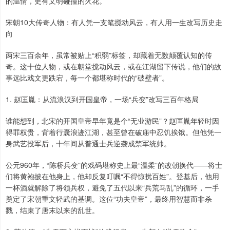
的温情，更有文明碰撞的火花。
宋朝10大传奇人物：有人凭一支笔搅动风云，有人用一生改写历史走
向
两宋三百余年，虽常被贴上“积弱”标签，却藏着无数颠覆认知的传
奇。这十位人物，或在朝堂搅动风云，或在江湖留下传说，他们的故
事远比戏文更跌宕，每一个都堪称时代的“破壁者”。
1. 赵匡胤：从流浪汉到开国皇帝，一场“兵变”改写三百年格局
谁能想到，北宋的开国皇帝早年竟是个“无业游民”？赵匡胤年轻时因
得罪权贵，背着行囊浪迹江湖，甚至曾在破庙中忍饥挨饿。但他凭一
身武艺投军后，十年间从普通士兵逆袭成禁军统帅。
公元960年，“陈桥兵变”的戏码堪称史上最“温柔”的改朝换代——将士
们将黄袍披在他身上，他却反复叮嘱“不得惊扰百姓”。登基后，他用
一杯酒就解除了将领兵权，避免了五代以来“兵荒马乱”的循环，一手
奠定了宋朝重文轻武的基调。这位“功夫皇帝”，最终用智慧而非杀
戮，结束了唐末以来的乱世。