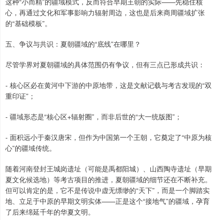
这种“小而精”的疆域模式，反而符合早期王朝的实际——先稳住核
心，再通过文化和军事影响力辐射周边，这也是后来商周疆域扩张
的“基础模板”。
五、争议与共识：夏朝疆域的“底线”在哪里？
尽管学界对夏朝疆域的具体范围仍有争议，但有三点已形成共识：
- 核心区必在黄河中下游的中原地带，这是文献记载与考古发现的“双
重印证”；
- 疆域形态是“核心区+辐射圈”，而非后世的“大一统版图”；
- 面积远小于秦汉唐宋，但作为中国第一个王朝，它奠定了“中原为核
心”的疆域传统。
随着河南登封王城岗遗址（可能是禹都阳城）、山西陶寺遗址（早期
夏文化候选地）等考古项目的推进，夏朝疆域的细节还在不断补充。
但可以肯定的是，它不是传说中虚无缥缈的“天下”，而是一个脚踏实
地、立足于中原的早期文明实体——正是这个“接地气”的疆域，孕育
了后来绵延千年的华夏文明。