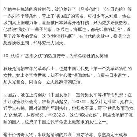
但他生在晚清的衰败时代，被迫签订了《马关条约》《辛丑条约》等
一系列不平等条约，背上了“卖国贼”的骂名。可很少有人知道，他在
谈判桌上据理力争，甚至被日本刺客开枪打伤，只为减少赔款数额。
他曾说“我办了一辈子的事，练兵也，海军也，都是纸糊的老虎”，道
尽了改革者的无奈。这位“晚清裱糊匠”，在时代的夹缝中，拼尽全力
想要挽救王朝，却终究无力回天。
10. 秋瑾：“鉴湖女侠”的热血传奇，为革命牺牲的女英雄
秋瑾是清朝末年的革命烈士，也是中国近代史上第一个为革命牺牲的
女性。她出身官宦世家，却不甘心做“深闺怨妇”，自费去日本留学，
加入光复会、同盟会，立志推翻清朝统治。
回国后，她在上海创办《中国女报》，宣传男女平等和革命思想；在
浙江秘密联络会党，准备发动起义。1907年，起义计划泄露，她在大
通学堂被捕。面对清军的严刑拷打，她坚贞不屈，写下“秋风秋雨愁煞
人”的绝笔，从容就义，年仅32岁。这位“鉴湖女侠”，用生命唤醒了沉
睡的国人，也成了中国近代革命史上最耀眼的女性之一。
这十位传奇人物，串联起清朝的兴衰：努尔哈赤、康熙奠定王朝根