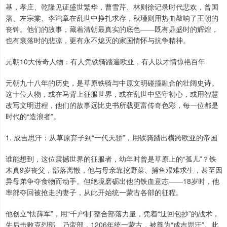
基，孝庄、乾隆见证盛世繁华，曹雪芹、林则徐记录时代悲欢，曾国
藩、左宗棠、李鸿章在乱世中挣扎求存，秋瑾则用热血敲响了王朝的
丧钟。他们的故事，藏着清朝最真实的底色——既有鼎盛时的辉煌，
也有衰落时的悲凉，更有永不熄灭的家国情怀与抗争精神。
元朝10大传奇人物：有人凭铁骑踏遍欧亚，有人以才情惊艳百年
元朝九十八年的历史，是草原铁骑与中原文明碰撞融合的壮阔史诗。
这十位人物，或在马背上征服世界，或在乱世中坚守初心，或用智慧
改写文明进程，他们的故事远比史书所载更富传奇色彩，每一位都是
时代的“造浪者”。
1. 成吉思汗：从草原弃子到“一代天骄”，用铁骑踏出横跨欧亚的帝国
谁能想到，这位震撼世界的征服者，幼年时曾是草原上的“孤儿”？铁
木真9岁丧父，部落离散，他与母亲靠挖野菜、捕鱼艰难求生，甚至因
异母弟争夺食物而动手。但绝境磨砺出他的铁血意志——18岁时，他
率部夺回被抢走的妻子，从此开始统一蒙古各部的征程。
他创立“怯薛军”，用“千户制”整合部落力量，凭着“迂回包抄”的战术，
先后击败克烈部、乃蛮部，1206年统一蒙古，被尊为“成吉思汗”。此