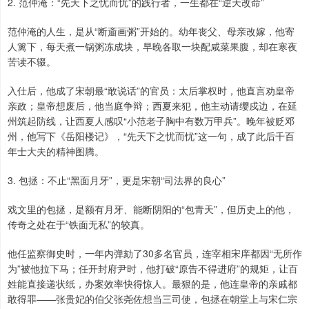
2. 范仲淹：“先天下之忧而忧”的践行者，一生都在“逆天改命”
范仲淹的人生，是从“断齑画粥”开始的。幼年丧父、母亲改嫁，他寄
人篱下，每天煮一锅粥冻成块，早晚各取一块配咸菜果腹，却在寒夜
苦读不辍。
入仕后，他成了宋朝最“敢说话”的官员：太后掌权时，他直言劝皇帝
亲政；皇帝想废后，他当庭争辩；西夏来犯，他主动请缨戍边，在延
州筑起防线，让西夏人感叹“小范老子胸中有数万甲兵”。晚年被贬邓
州，他写下《岳阳楼记》，“先天下之忧而忧”这一句，成了此后千百
年士大夫的精神图腾。
3. 包拯：不止“黑面月牙”，更是宋朝“司法界的良心”
戏文里的包拯，是额有月牙、能断阴阳的“包青天”，但历史上的他，
传奇之处在于“铁面无私”的较真。
他任监察御史时，一年内弹劾了30多名官员，连宰相宋庠都因“无所作
为”被他拉下马；任开封府尹时，他打破“原告不得进府”的规矩，让百
姓能直接递状纸，办案效率快得惊人。最狠的是，他连皇帝的亲戚都
敢得罪——张贵妃的伯父张尧佐想当三司使，包拯在朝堂上与宋仁宗