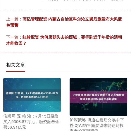
上一篇：
高忆管理配资 内蒙古自治区科尔沁左翼后旗发布大风蓝
色预警
下一篇：
红岭配资 为何唐朝失去的西域，要等到近千年后的清朝
才能收回？
相关文章
倍顺网 五 粮 液：7月15日融资
沪深策略 博通在盘后交易中下
买入9306.87万元，融资融券余
挫 对AI销售额展望未能达到投
额56.91亿元
资者的高期望值