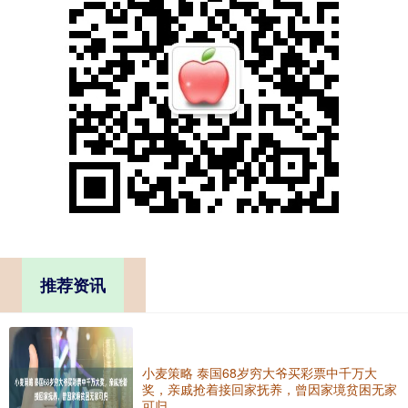
推荐资讯
小麦策略 泰国68岁穷大爷买彩票中千万大
奖，亲戚抢着接回家抚养，曾因家境贫困无家
可归