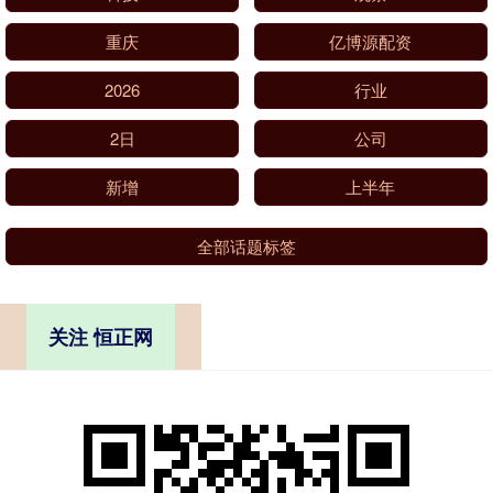
重庆
亿博源配资
2026
行业
2日
公司
新增
上半年
全部话题标签
关注 恒正网