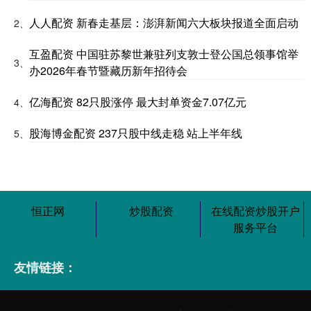
人人配资 新春走基层：澎湃新闻六大板块报道全面启动
2、
互盈配资 中国驻苏黎世兼驻列支敦士登公国总领事馆举
3、
办2026年春节暨藏历新年招待会
亿海配资 82只股涨停 最大封单资金7.07亿元
4、
股海博金配资 237只股中线走稳 站上半年线
5、
恒正网
炒股配资
在线配资炒股开户
服务平台
友情链接：