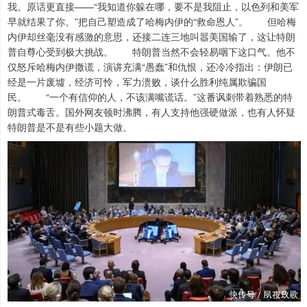
我。原话更直接——“我知道你躲在哪，要不是我阻止，以色列和美军
早就结果了你。”把自己塑造成了哈梅内伊的“救命恩人”。 但哈梅
内伊却丝毫没有感激的意思，还接二连三地叫嚣美国输了，这让特朗
普自尊心受到极大挑战。 特朗普当然不会轻易咽下这口气。他不
仅怒斥哈梅内伊撒谎，演讲充满“愚蠢”和仇恨，还冷冷指出：伊朗已
经是一片废墟，经济可怜，军力溃败，谈什么胜利纯属欺骗国
民。 “一个有信仰的人，不该满嘴谎话。”这番讽刺带着熟悉的特
朗普式毒舌。国外网友顿时沸腾，有人支持他强硬做派，也有人怀疑
特朗普是不是有些小题大做。