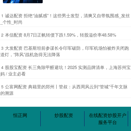
​诚达配资 拒绝“油腻感”！这些男士发型，清爽又自带氛围感_发丝
1
_个性_时尚
​本信配资 8月7日正帆转债下跌1.59%，转股溢价率48.58%
2
​大发配资 巴基斯坦前参谋长令印军破防，印军机场怕被炸关闭跑
3
道灯，“阵风”战机急得无法降落
​股股宝配资 长三角除甲醛避坑！2025 实测品牌清单，上海苏州宝
4
妈 / 业主必看
​公富网配资 典籍里的郑州丨管叔：从西周风云到“管城”千年文脉
5
的溯源
恒正网
炒股配资
在线配资炒股开户
服务平台