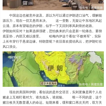
中国这边也被意外波及。原以为可以通过伊朗进口油气，缓解能
源压力，现在一切又悬而未决。 这一变数，无疑让中东地区风起
云涌。原本有望喘息的伊朗，似乎一下又回到寒风刺骨的老路。
伊朗如何应对？如果选择强硬，恐怕换来的只会是新一轮痛击。要彻
底妥协，内部又难以接受。 哈梅内伊这个看似“不败将军”，实际
上长年穿行于悬崖边缘。特朗普呢？依旧喜欢搅动风云，把伊朗钉在
风口浪尖。
现在的美国和伊朗，看似说的是外交语言，实则更像是两个人在
赌桌上互相盯着对方。谁先低头，谁就输。 唯一不同的是，这个
赌注攸关无数普通人的命运。短期来看，缓和窗口再次关闭，双方关