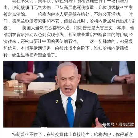
就在不久前，美军联手以色列对伊朗核设施进行了一场精准打
击。伊朗核项目元气大伤，卫队高层也死伤惨重，几位顶级核科学家
被定点清除。 哈梅内伊本人更是躲在暗处，不敢公开活动。一时
间，德黑兰弥漫着紧张和不安，但就在此时，哈梅内伊居然跑出来“报
喜”。 美国人当然怎么都想不通。特朗普更是火冒三丈，本来，他
刚刚在背后推动以色列实现停火，甚至准备重启中断多年的与伊朗经
济往来，还松口要让中国购买伊朗石油。 这一切释放的，都是缓
和信号。本指望伊朗识趣，给彼此找个台阶下，谁知哈梅内伊话锋一
转，硬生生地把希望全砸了。
特朗普坐不住了，在社交媒体上直接呛声：哈梅内伊，你得感谢