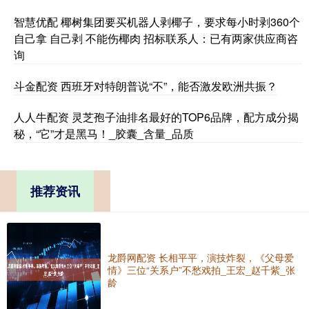
智慧优配 椰树集团要买机器人剥椰子，要求每小时剥360个
自己拿 自己剥 不能伤椰肉 招标联系人：已有两家供应商咨
询
斗金配资 西班牙对特朗普说“不”，能否激发欧洲共振？
人人牛配资 灵芝孢子油排名最好的TOP6品牌，配方成分揭
秘，“它”才是黑马！_胶囊_含量_品质
推荐资讯
龙爵网配资 长相平平，演技炸裂，《父母爱
情》三位“关系户”不愁戏拍_王宏_赵千紫_张
龄