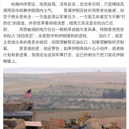
哈梅内伊那边，依然故我。没有反击，也没有示弱，只是继续高
调用宣传鼓舞伊朗国内士气。 普通伊朗百姓对局势变化敏感，却
苦于两头受夹击：一方面是美以军事压力，一方面又听着官方不断“打
胜仗”的报道。外部世界看得很清楚，德黑兰其实是在给自己壮
胆。 局势敏感的地方往往一根稻草就能引发风暴。特朗普突然宣
布陷入“冻结状态”，全面暂停和伊朗缓和的进程。 说白了，就是
之前放出来的善意全收回：别指望解禁石油出口，别奢望解除经济制
裁。 更直接的是，他还警告，如果伊朗再搞什么小动作，或者核
计划有新进展，美国还会追加军事打击。这已经相当于把刀架在伊朗
喉咙上。